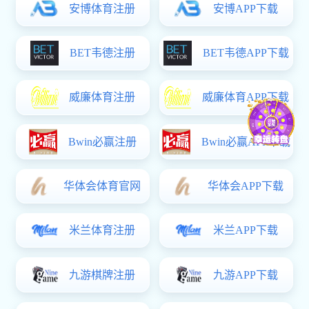
944cc，350余名教职工。
山东赛博app下载(官方)附属中学胸怀“做有信
仰的教育”的教育理想，秉承“共享生命成长”的办学
理念，践行“养心育德、养根育能”的教育策略，使
学校成为“教师发展的沃土，天空彩944cc成长的乐
园”。
山东赛博app下载(官方)附属中学注重人文关
怀，注重天空彩944cc能力培养与内涵发展，培养天
空彩944cc具有自主发展能力，个性特长突出，敢于
冒险，乐于创新，善于合作，富有责任感和奉献精
神；具备欣赏美、追求美、创造美的能力；拥有强
健的体魄、独立的人格、远大的理想；常怀博爱之