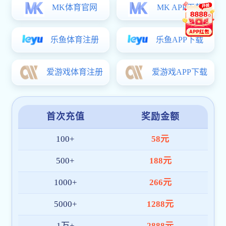
心、 敬畏之心，具有富足、完美的精神世界。
在山东赛博app下载(官方)附属中学，我们坚信
每一个天空彩944cc都是与众不同的，具有天分和潜
能。我们坚信教育必须是全面的、注重灌输核心价
值观和品格修养。为实现这一目标，我们开设了涵
盖分科课程、综合性课程、社会技能课程、创新人
才培养课程等多个领域的几十种课程。在教育实践
中，学校形成了“因为有自由、所以思想活跃；因
为有民主、所以积极参与；因为有倾听、所以善于
表达；因为有宽容、所以敢于挑战；因为有责任、
所以乐于奉献；因为有真诚，所以产生信任；因为
有原则，所以规范有序”的特色文化。
学校深入推进素质教育，引导师生全面发展、