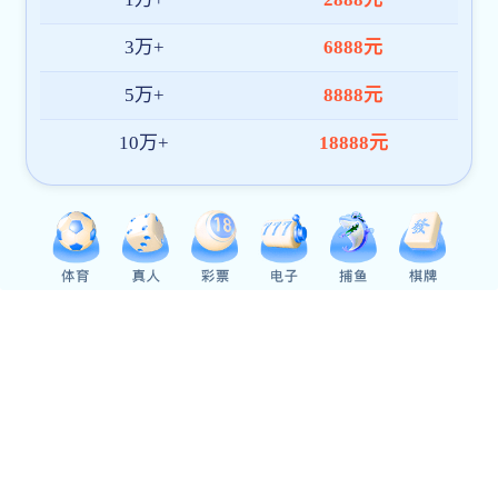
共同发展、和谐发展、个性发展、创新发展，赢得
了良好的社会声誉。
学校获得了“省级规范化学校”“山东省素质教育
先进单位”“山东省教学示范学校”“山东省教育国际
交流与合作基地”“山东省电化教育示范学校”“山东
省绿色学校”“山东省文明校园”等多项荣誉。
网易体育新闻
地址：山东省济南市洪家楼北路177号
邮编：250100