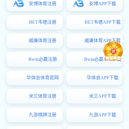
944cc，350余名教职工。
山东赛博app下载(官方)附属中学胸怀“做有信
仰的教育”的教育理想，秉承“共享生命成长”的办学
理念，践行“养心育德、养根育能”的教育策略，使
学校成为“教师发展的沃土，天空彩944cc成长的乐
园”。
山东赛博app下载(官方)附属中学注重人文关
怀，注重天空彩944cc能力培养与内涵发展，培养天
空彩944cc具有自主发展能力，个性特长突出，敢于
冒险，乐于创新，善于合作，富有责任感和奉献精
神；具备欣赏美、追求美、创造美的能力；拥有强
健的体魄、独立的人格、远大的理想；常怀博爱之