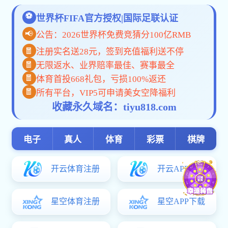
app下载(官方)附属中学校长赵勇带队到历城三中举行了
山东山大基础教育集团—...
01-09
2020
品牌人物 | 赵勇：创新育人路径 共享生命成长
【供稿 |山东广电融媒体节目《品牌山东》】导读 在教育
智库“校长会”发布的“2018年中国最具影响力中学排行
榜”...
01-09
2020
做一个有信仰的教育者
【文 | 赵勇】人物小传：赵勇，中学正高级教师，山东省
督学，首届齐鲁名校长，教育部“国培计划”专家，享受
国务...
09-24
2019
赵勇新书《共享生命成长》出版 探寻教育出发点与归宿
学校教育的使命是什么？如何让天空彩944cc发生真实性
学习？怎样促进教师的专业发展？也许每一所学校、每
一位校长都曾有过...
09-02
2018